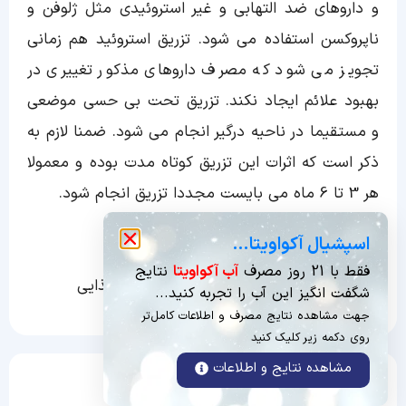
و داروهای ضد التهابی و غیر استروئیدی مثل ژلوفن و
ناپروکسن استفاده می شود. تزریق استروئید هم زمانی
تجویز می شود که مصرف داروهای مذکور تغییری در
بهبود علائم ایجاد نکند. تزریق تحت بی حسی موضعی
و مستقیما در ناحیه درگیر انجام می شود. ضمنا لازم به
ذکر است که اثرات این تزریق کوتاه مدت بوده و معمولا
هر 3 تا 6 ماه می بایست مجددا تزریق انجام شود.
– جراحی
اسپشیال آکواویتا…
فقط با 21 روز مصرف
آب آکواویتا
نتایج
– تغییر سبک زندگی با ورزش و تغییر رژیم غذایی
شگفت انگیز این آب را تجربه کنید...
جهت مشاهده نتایج مصرف و اطلاعات کامل‌تر
روی دکمه زیر کلیک کنید
مشاهده نتایج و اطلاعات