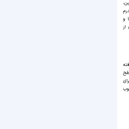
ن،
رم
 و
از
 نظر گرفته
دهنده سطح
ای
وب