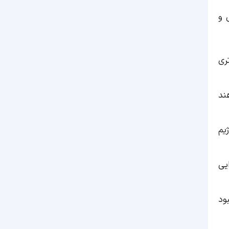
 و
ری
ند
یم
یی
ود