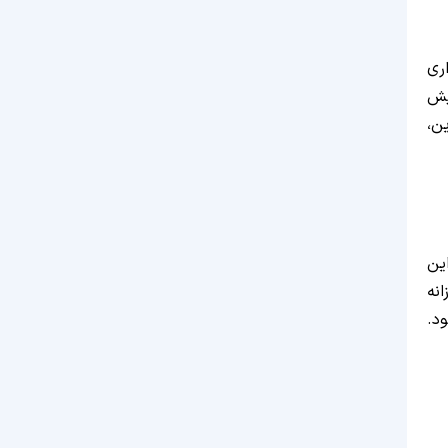
ری
یش
ن،
شوند. این
نه
د.