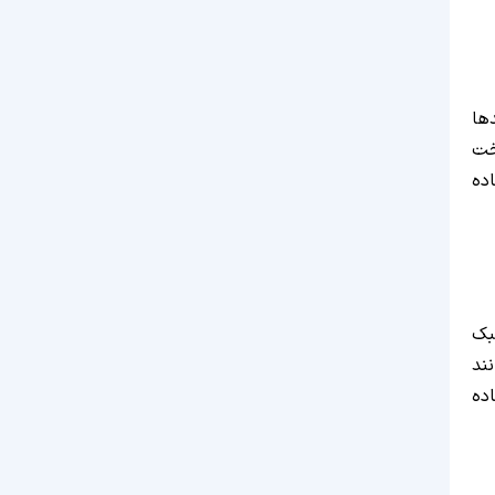
ها
خت
اده
بک
ند
ده