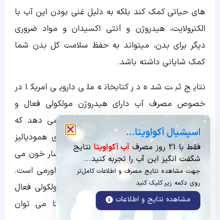
های حیاتی کمک کند بلکه به دلیل غنی بودن این آب با
الکترولایت، هیدروژن و آنتی اکسیدان و مواد ضروری
دیگر برای بدن، میتواند به حفظ سلامت کل بدن شما
کمک شایانی داشته باشد.
نتایج ثبت شده در کتابخانه ملی دارویی امریکا در
خصوص مصرف آب دارای هیدروژن مولکولی فعال و
تاثیرات آن بر ارتقاء سلامت کلیه نشان می دهد که
اسپشیال آکواویتا…
افزودن آب غنی از هیدروژن به محلول های همودیالیز
فقط با 21 روز مصرف
آب آکواویتا
نتایج
سبب بهبود واکنش های التهابی و کنترل فشار خون می
شگفت انگیز این آب را تجربه کنید...
شود و یک گزینه درمانی جدید برای کنترل اورمی است.
جهت مشاهده نتایج مصرف و اطلاعات کامل‌تر
روی دکمه زیر کلیک کنید
بنابراین با استفاده از آب دارای هیدروژن مولکولی فعال
مشاهده نتایج و اطلاعات
و همچنین آنتی اکسیدان سرشار آکواویتا می توان