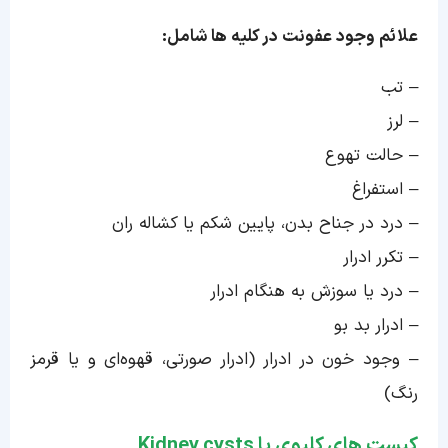
علائم وجود عفونت در کلیه ها شامل:
– تب
– لرز
– حالت تهوع
– استفراغ
– درد در جناح بدن، پایین شکم یا کشاله ران
– تکرر ادرار
– درد یا سوزش به هنگام ادرار
– ادرار بد بو
– وجود خون در ادرار (ادرار صورتی، قهوه‌ای و یا قرمز
رنگ)
کیست های کلیوی یا Kidney cysts