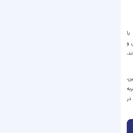
با
 و
د،
ن،
به
در