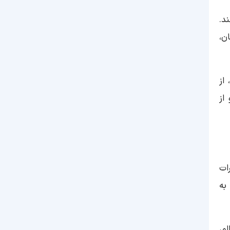
د.
ن،
از
از
ات
به
م،