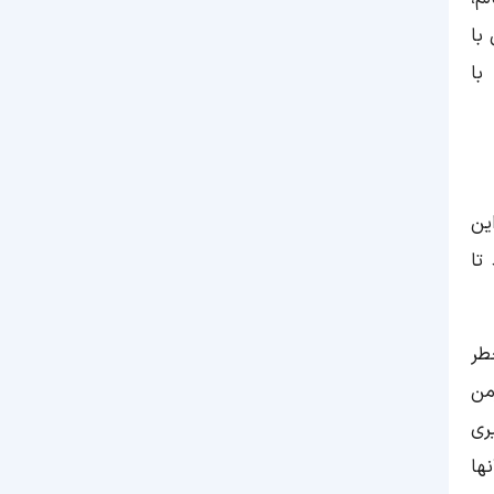
با
با
ین
تا
طر
من
ری
ها