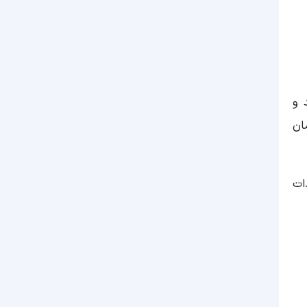
 و
ان
ات